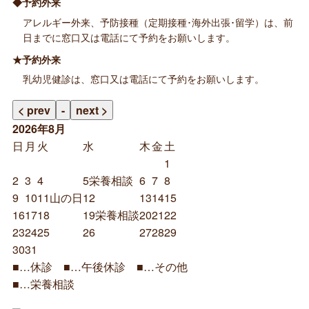
◆予約外来
アレルギー外来、予防接種（定期接種･海外出張･留学）は、前
日までに窓口又は電話にて予約をお願いします。
★予約外来
乳幼児健診は、窓口又は電話にて予約をお願いします。
2026年8月
日
月
火
水
木
金
土
1
2
3
4
5
栄養相談
6
7
8
9
10
11
山の日
12
13
14
15
16
17
18
19
栄養相談
20
21
22
23
24
25
26
27
28
29
30
31
■
…休診
■
…午後休診
■
…その他
■
…栄養相談