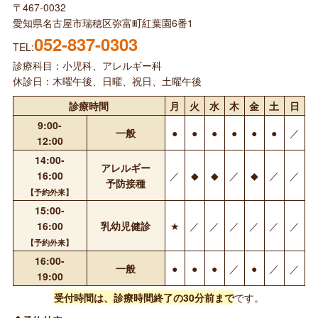
〒467-0032
愛知県名古屋市瑞穂区弥富町紅葉園6番1
052-837-0303
TEL:
診療科目：小児科、アレルギー科
休診日：木曜午後、日曜、祝日、土曜午後
診療時間
月
火
水
木
金
土
日
9:00-
一般
●
●
●
●
●
●
／
12:00
14:00-
アレルギー
16:00
／
◆
◆
／
◆
／
／
予防接種
【予約外来】
15:00-
16:00
乳幼児健診
★
／
／
／
／
／
／
【予約外来】
16:00-
一般
●
●
●
／
●
／
／
19:00
受付時間は、診療時間終了の30分前まで
です。