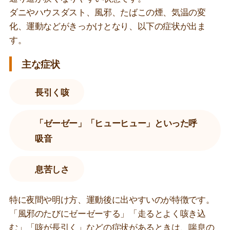
ダニやハウスダスト、風邪、たばこの煙、気温の変
クリニック案内
化、運動などがきっかけとなり、以下の症状が出ま
す。
交通アクセス
主な症状
病児保育
長引く咳
採用情報
「ゼーゼー」「ヒューヒュー」といった呼
吸音
診療時間表
診療予約
息苦しさ
特に夜間や明け方、運動後に出やすいのが特徴です。
「風邪のたびにゼーゼーする」「走るとよく咳き込
む」「咳が長引く」などの症状があるときは、喘息の