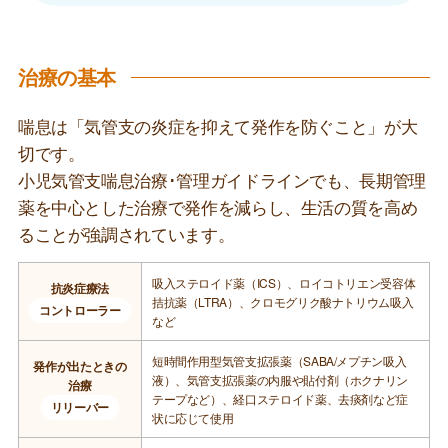
治療の基本
喘息は「気管支の炎症を抑えて発作を防ぐこと」が大
切です。
小児気管支喘息治療･管理ガイドラインでも、長期管理
薬を中心とした治療で発作を減らし、生活の質を高め
ることが強調されています。
吸入ステロイド薬（ICS）、ロイコトリエン受容体
抗炎症療法
拮抗薬（LTRA）、クロモグリク酸ナトリウム吸入
コントローラー
など
短時間作用型気管支拡張薬（SABA/メプチン吸入
発作が出たときの
液）、気管支拡張薬の内服や貼付剤（ホクナリン
治療
テープなど）、経口ステロイド薬、去痰剤など症
リリーバー
状に応じて使用