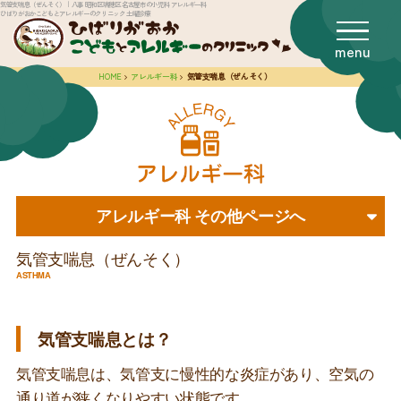
気管支喘息（ぜんそく）｜八事 昭和区瑞穂区 名古屋市の小児科 アレルギー科
ひばりがおかこどもとアレルギーのクリニック 土曜診療
menu
HOME
アレルギー科
気管支喘息（ぜんそく）
小児科
アレルギー科
アレルギー科 その他ページへ
予防接種
気管支喘息（ぜんそく）
ASTHMA
医師紹介
気管支喘息とは？
受診される方
気管支喘息は、気管支に慢性的な炎症があり、空気の
通り道が狭くなりやすい状態です。